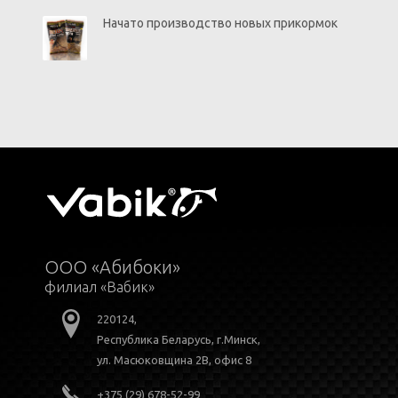
Начато производство новых прикормок
ООО «Абибоки»
филиал «Вабик»
220124,
Республика Беларусь, г.Минск,
ул. Масюковщина 2В, офис 8
+375 (29) 678-52-99