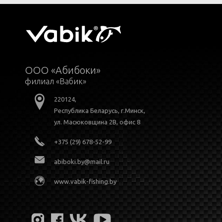
ООО «Абибоки»
филиал «Вабик»
220124,
Республика Беларусь, г.Минск,
ул. Масюковщина 2В, офис 8
+375 (29) 678-52-99
abiboki.by@mail.ru
www.vabik-fishing.by