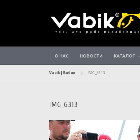
Перейти
к
контенту
О НАС
НОВОСТИ
КАТАЛОГ
Vabik | Вабик
IMG_6313
IMG_6313