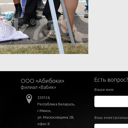
Есть вопрос
ООО «Абибоки»
филиал «Вабик»
Ваше имя:
220124,
Республика Беларусь,
г.Минск,
ул. Масюковщина 2В,
Ваш электронный
офис 8