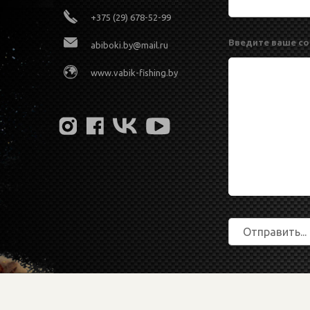
+375 (29) 678-52-99
Введите ваше с
abiboki.by@mail.ru
www.vabik-fishing.by