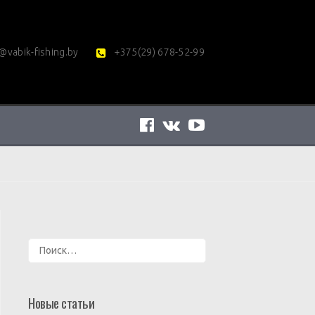
@vabik-fishing.by
+375(29) 678-52-99
Найти:
Новые статьи