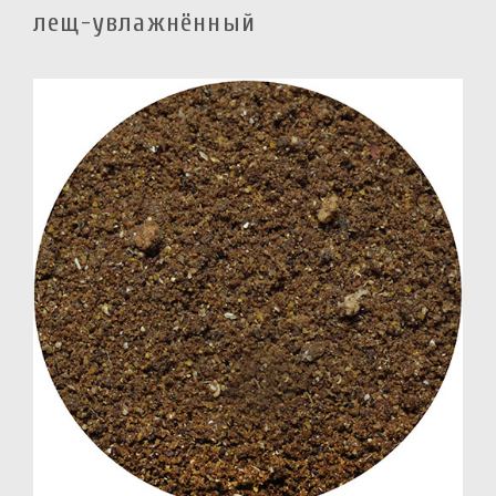
лещ-увлажнённый