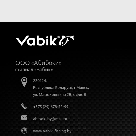
ООО «Абибоки»
филиал «Вабик»
220124,
Республика Беларусь, г.Минск,
ул. Масюковщина 2В, офис 8
+375 (29) 678-52-99
abiboki.by@mail.ru
www.vabik-fishing.by