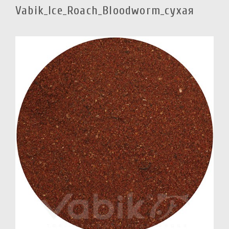
Vabik_Ice_Roach_Bloodworm_сухая