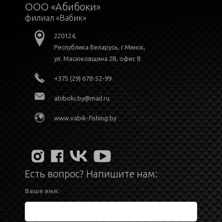
ООО «Абибоки»
филиал «Вабик»
220124,
Республика Беларусь, г.Минск,
ул. Масюковщина 2В, офис 8
+375 (29) 678-52-99
abiboki.by@mail.ru
www.vabik-fishing.by
Есть вопрос? Напишите нам:
Ваше имя: