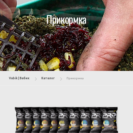
Прикормка
Vabik | Вабик
Каталог
Прикормка