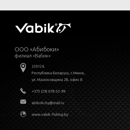
ООО «Абибоки»
филиал «Вабик»
220124,
Республика Беларусь, г.Минск,
ул. Масюковщина 2В, офис 8
+375 (29) 678-52-99
abiboki.by@mail.ru
www.vabik-fishing.by