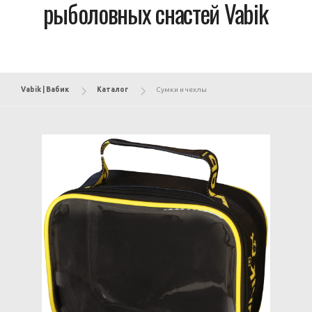
рыболовных снастей Vabik
Vabik | Вабик
Каталог
Сумки и чехлы