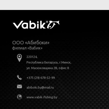
ООО «Абибоки»
филиал «Вабик»
220124,
Республика Беларусь, г.Минск,
ул. Масюковщина 2В, офис 8
+375 (29) 678-52-99
abiboki.by@mail.ru
www.vabik-fishing.by