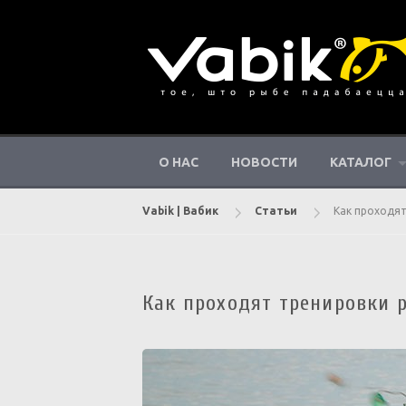
Перейти
к
контенту
О НАС
НОВОСТИ
КАТАЛОГ
Vabik | Вабик
Статьи
Как проходя
Как проходят тренировки 