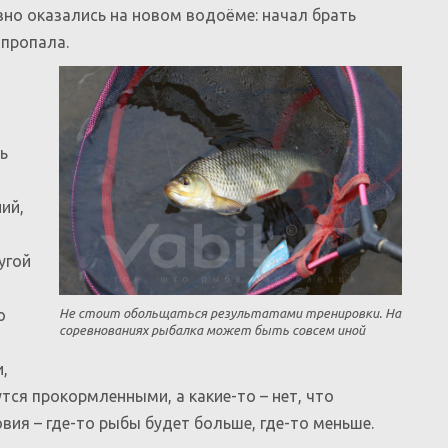
вно оказались на новом водоёме: начал брать
 пропала.
ь
ий,
угой
Не стоит обольщаться результатами тренировки. На
о
соревнованиях рыбалка может быть совсем иной
,
тся прокормленными, а какие-то – нет, что
вия – где-то рыбы будет больше, где-то меньше.