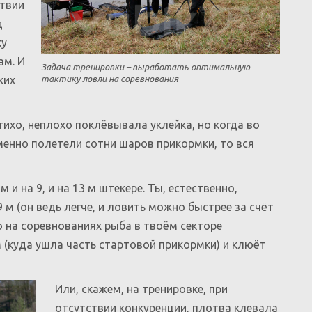
ствии
д
ку
ам. И
Задача тренировки – выработать оптимальную
тактику ловли на соревнования
ких
тихо, неплохо поклёвывала уклейка, но когда во
енно полетели сотни шаров прикормки, то вся
 и на 9, и на 13 м штекере. Ты, естественно,
 м (он ведь легче, и ловить можно быстрее за счёт
о на соревнованиях рыба в твоём секторе
 (куда ушла часть стартовой прикормки) и клюёт
Или, скажем, на тренировке, при
отсутствии конкуренции, плотва клевала