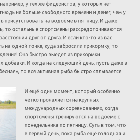
 например, у тех же фидеристов, у которых нет
отнюдь не больше свободного времени и денег, чем у
 присутствовать на водоёме в пятницу. И даже
ать, то остальные спортсмены рассредоточиваются
асстоянии друг от друга. И если кто-то из вас
ть на одной точке, куда забросили прикормку, то
уждение! Она быстро выедет из прикормки
х добавки. И когда на следующий день, пусть даже в
бесная», то вся активная рыба быстро сплывается
И ещё один момент, который особенно
чётко проявляется на крупных
международных соревнованиях, когда
спортсмены тренируются на водоёме с
понедельника по пятницу. Суть в том, что
в первый день, пока рыба ещё голодная и