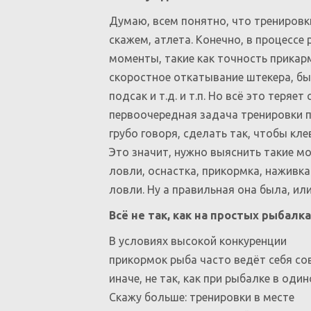
Думаю, всем понятно, что трениров
скажем, атлета. Конечно, в процесс
моменты, такие как точность прикар
скоростное откатывание штекера, бы
подсак и т.д. и т.п. Но всё это теряе
первоочередная задача тренировки п
грубо говоря, сделать так, чтобы кле
Это значит, нужно выяснить такие м
ловли, оснастка, прикормка, наживка
ловли. Ну а правильная она была, ил
Всё не так, как на простых рыбалк
В условиях высокой конкуренции
прикормок рыба часто ведёт себя со
иначе, не так, как при рыбалке в один
Скажу больше: тренировки в месте