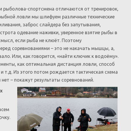
ки рыболова-спортсмена отличаются от тренировок,
е рыбной ловли мы шлифуем различные технические
мливания, заброс слайдера без запутывания,
строта одевание наживки, уверенное взятие рыбы в
т смысл, если рыба не клюёт. Поэтому
еред соревнованиями – это не накачать мышцы, а,
вало. Или, как говорится, «найти ключик к водоёму».
оменты, как оптимальная дистанция ловли, способ
 и т.д. Из этого потом рождается тактическая схема
и нет – покажут результаты соревнований.
ах
всем
очку.