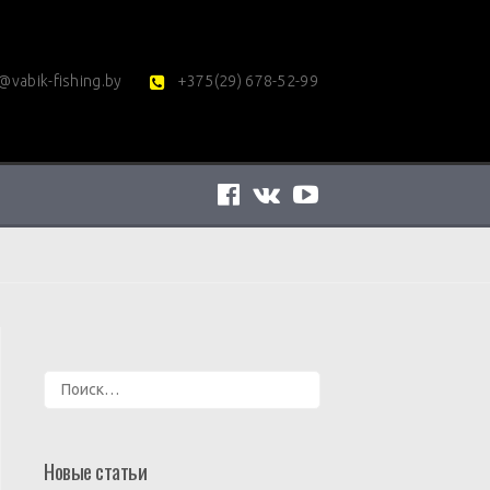
@vabik-fishing.by
+375(29) 678-52-99
Найти:
Новые статьи