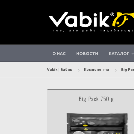
Перейти
к
контенту
О НАС
НОВОСТИ
КАТАЛОГ
Vabik | Вабик
Компоненты
Big Pa
Big Pack 750 g