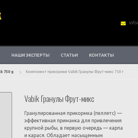
info
НАШИ ЭКСПЕРТЫ
СТАТЬИ
КОНТАКТЫ
ck 750 g
Компонент прикормки Vabik Гранулы Фрут-микс 750 г
Vabik Гранулы Фрут-микс
Гранулированная прикормка (пеллетс) —
эффективная приманка для привлечения
крупной рыбы, в первую очередь — карпа
и карася. Обладает насыщенным