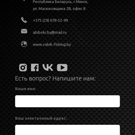
Республика Беларусь, г.Минск,
ул. Масюковщина 2В, офис 8
+375 (29) 678-52-99
abiboki.by@mail.ru
www.vabik-fishing.by
Есть вопрос? Напишите нам:
Ваше имя:
Ваш электронный адрес: